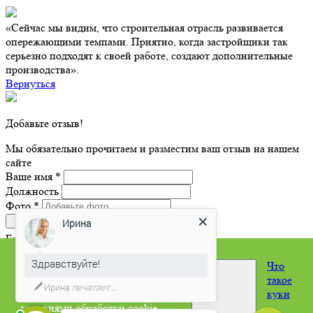
«Сейчас мы видим, что строительная отрасль развивается
опережающими темпами. Приятно, когда застройщики так
серьезно подходят к своей работе, создают дополнительные
производства».
Вернуться
Добавьте отзыв!
Мы обязательно прочитаем и разместим ваш отзыв на нашем
сайте
Ваше имя
*
Должность
Фото
*
Ирина
Email
*
Здравствуйте!
На сайте работают cookie!
Что
Отзыв
*
Продолжая использовать наш
такое
Нажимая кнопку отправить запрос, я принимаю условия
Ирина
печатает...
сайт, вы соглашаетесь с
куки
политики конфиденциальности
условиями обработки cookie-